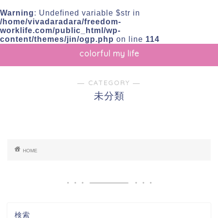
Warning
: Undefined variable $str in
/home/vivadaradara/freedom-
worklife.com/public_html/wp-
content/themes/jin/ogp.php
on line
114
colorful my life
― CATEGORY ―
未分類
HOME
検索